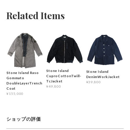
Related Items
Stone Island
Stone Island
Stone Island Raso
CuproCottonTwill-
DenimWorkJacket
Gommato
TcJacket
¥39,800
DoubleLayerTrench
¥49,800
Coat
¥155,000
ショップの評価