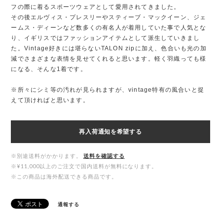
フの際に着るスポーツウェアとして愛用されてきました。
その後エルヴィス・プレスリーやスティーブ・マックイーン、ジェ
ームス・ディーンなど数多くの有名人が着用していた事で人気とな
り、イギリスではファッションアイテムとして派生していきまし
た。Vintage好きには堪らないTALON zipに加え、色合いも光の加
減でさまざまな表情を見せてくれると思います。軽く羽織っても様
になる、そんな1着です。
※所々にシミ等の汚れが見られますが、vintage特有の風合いと捉
えて頂ければと思います。
再入荷通知を希望する
※別途送料がかかります。
送料を確認する
※¥11,000以上のご注文で国内送料が無料になります。
※この商品は海外配送できる商品です。
通報する