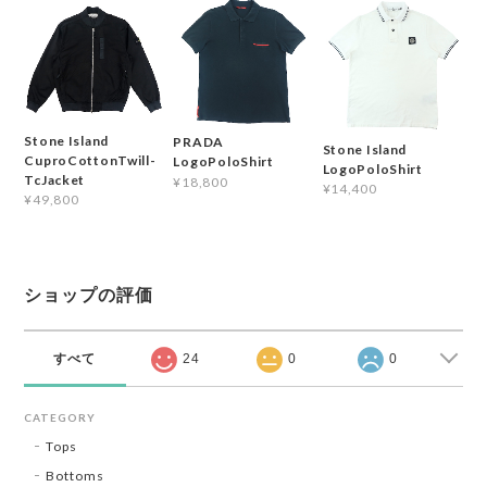
Stone Island
PRADA
Stone Island
CuproCottonTwill-
LogoPoloShirt
LogoPoloShirt
TcJacket
¥18,800
¥14,400
¥49,800
ショップの評価
すべて
24
0
0
CATEGORY
Tops
Bottoms