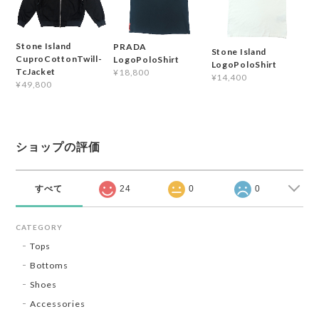
Stone Island
PRADA
Stone Island
CuproCottonTwill-
LogoPoloShirt
LogoPoloShirt
TcJacket
¥18,800
¥14,400
¥49,800
ショップの評価
すべて
24
0
0
CATEGORY
Tops
Bottoms
Shoes
Accessories