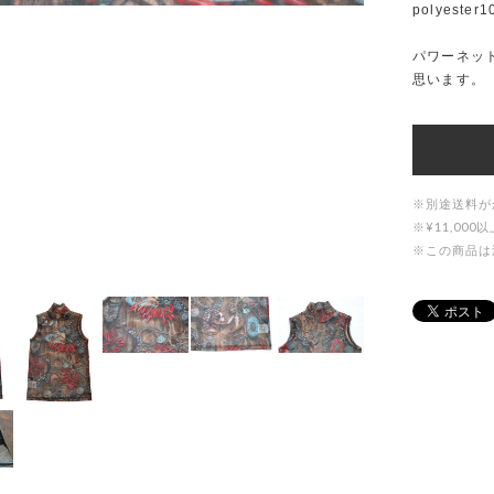
polyester
パワーネッ
思います。
※別途送料が
※¥11,0
※この商品は