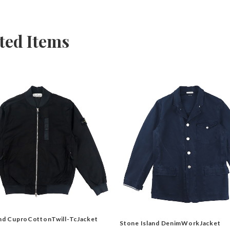
ted Items
and CuproCottonTwill-TcJacket
Stone Island DenimWorkJacket