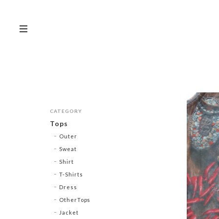
CATEGORY
Tops
Outer
Sweat
Shirt
T-Shirts
Dress
OtherTops
Jacket