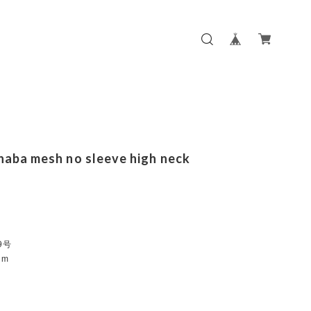
inaba mesh no sleeve high neck
:9号
cm
m
m