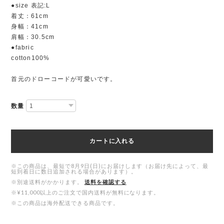
●size 表記:L
着丈：61cm
身幅：41cm
肩幅：30.5cm
●fabric
cotton100%
首元のドローコードが可愛いです。
数量
カートに入れる
※この商品は、最短で8月9日(日)にお届けします（お届け先によって、最
短到着日に数日追加される場合があります）。
※別途送料がかかります。
送料を確認する
※¥11,000以上のご注文で国内送料が無料になります。
※この商品は海外配送できる商品です。