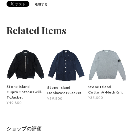
通報する
Related Items
Stone Island
Stone Island
Stone Island
CuproCottonTwill-
CottonV-NeckKnit
DenimWorkJacket
TcJacket
¥33,000
¥39,800
¥49,800
ショップの評価