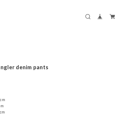
ngler denim pants
cm
cm
cm