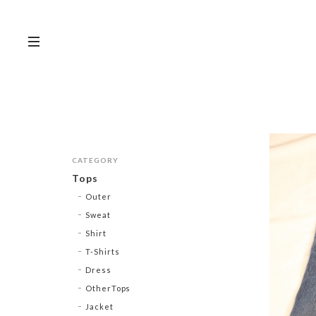
CATEGORY
Tops
Outer
Sweat
Shirt
T-Shirts
Dress
OtherTops
Jacket