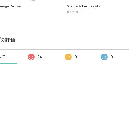
Stone Island Pants
mageDenim
¥19,800
プの評価
べて
24
0
0