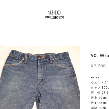
90s Wra
¥7,700
●size
ウエスト:74
ヒップ:100
渡り幅:27.5
股上:29cm
股下:85cm
裾幅:20cm