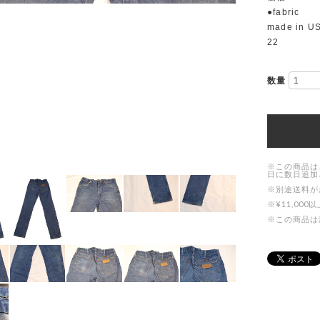
●fabric
made in U
22
数量
※この商品は
日に数日追加
※別途送料が
※¥11,0
※この商品は