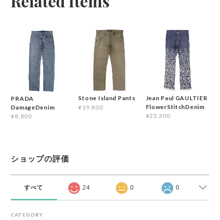
Related Items
Jean Paul GAULTIER
Stone Island Pants
PRADA
FlowerStitchDenim
DamageDenim
¥19,800
¥23,300
¥8,800
ショップの評価
すべて
24
0
0
CATEGORY