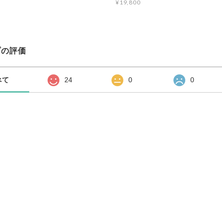
¥19,800
プの評価
べて
24
0
0