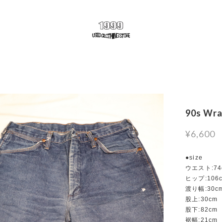
90s Wra
¥6,600
●size
ウエスト:74
ヒップ:106
渡り幅:30c
股上:30cm
股下:82cm
裾幅:21cm