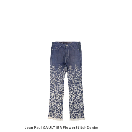
Jean Paul GAULTIER FlowerStitchDenim