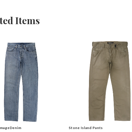
ted Items
Stone Island Pants
mageDenim