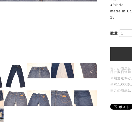
●fabric
made in U
28
数量
※この商品は
日に数日追加
※別途送料が
※¥11,0
※この商品は