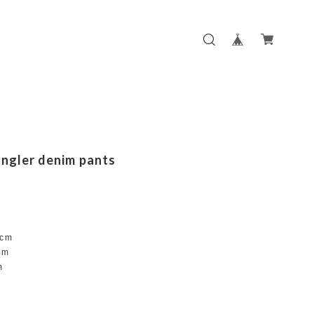
ngler denim pants
cm
cm
m