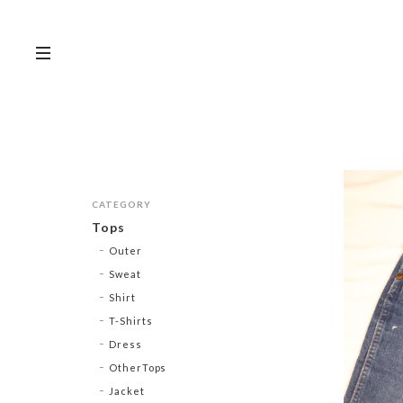
CATEGORY
Tops
Outer
Sweat
Shirt
T-Shirts
Dress
OtherTops
Jacket