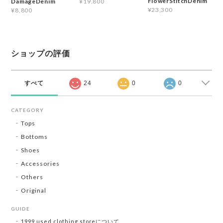
FlowerStitchDenim
DamageDenim
¥19,800
¥23,300
¥8,800
ショップの評価
すべて
24
0
0
CATEGORY
Tops
Bottoms
Shoes
Accessories
Others
Original
GUIDE
1999 used clothing storeについて