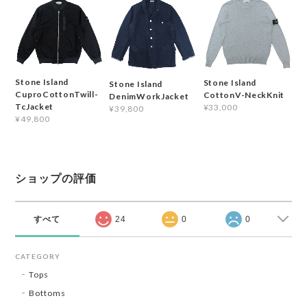
Stone Island
Stone Island
Stone Island
CuproCottonTwill-
CottonV-NeckKnit
DenimWorkJacket
TcJacket
¥33,000
¥39,800
¥49,800
ショップの評価
すべて
24
0
0
CATEGORY
Tops
Bottoms