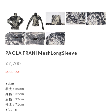
PAOLA FRANI MeshLongSleeve
¥7,700
SOLD OUT
●size
着丈：50cm
身幅：32cm
肩幅：32cm
袖丈：71cm
●fabric