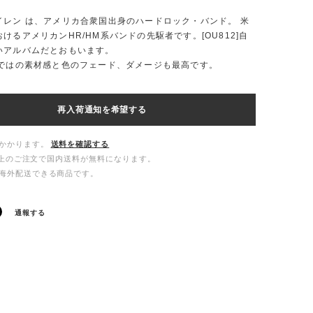
イレン は、アメリカ合衆国出身のハードロック・バンド。 米
けるアメリカンHR/HM系バンドの先駆者です。[OU812]自
いアルバムだとおもいます。
らではの素材感と色のフェード、ダメージも最高です。
再入荷通知を希望する
かかります。
送料を確認する
00以上のご注文で国内送料が無料になります。
海外配送できる商品です。
通報する