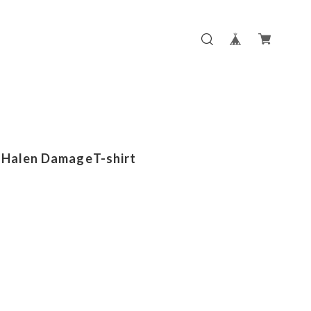
 Halen DamageT-shirt
m
m
m
m