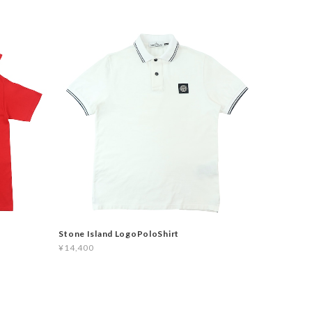
Stone Island LogoPoloShirt
¥14,400