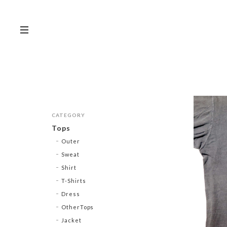
CATEGORY
Tops
Outer
Sweat
Shirt
T-Shirts
Dress
OtherTops
Jacket