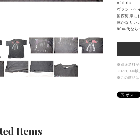
●fabric
ヴァン・ヘ
国西海岸にお
体かなりい
80年代な
※別途送料が
※¥11,0
※この商品は
ted Items