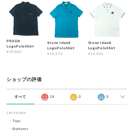
PRADA
Stone Island
Stone Island
LogoPoloShirt
LogoPoloShirt
LogoPoloShirt
¥18,800
¥10,370
¥14,400
ショップの評価
すべて
24
0
0
CATEGORY
Tops
Bottoms