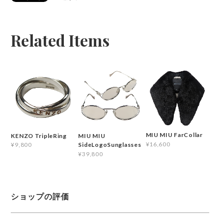
Related Items
MIU MIU FarCollar
KENZO TripleRing
MIU MIU
¥16,600
¥9,800
SideLogoSunglasses
¥39,800
ショップの評価