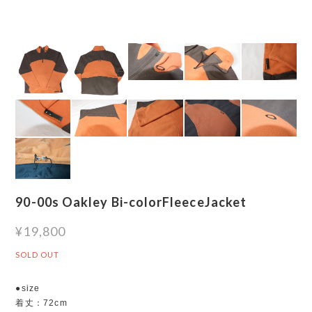
90-00s Oakley Bi-colorFleeceJacket
¥19,800
SOLD OUT
●size
着丈：72cm