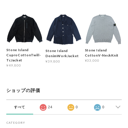
Stone Island
Stone Island
Stone Island
CuproCottonTwill-
CottonV-NeckKnit
DenimWorkJacket
TcJacket
¥33,000
¥39,800
¥49,800
ショップの評価
すべて
24
0
0
CATEGORY