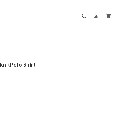
 knitPolo Shirt
m
m
m
m