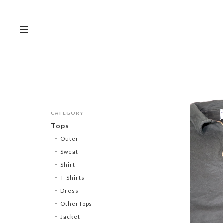
CATEGORY
Tops
Outer
Sweat
Shirt
T-Shirts
Dress
OtherTops
Jacket