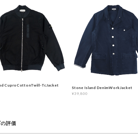
and CuproCottonTwill-TcJacket
Stone Island DenimWorkJacket
¥39,800
プの評価