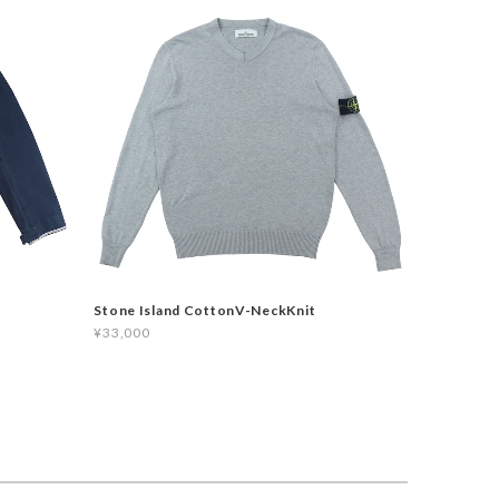
Stone Island CottonV-NeckKnit
¥33,000