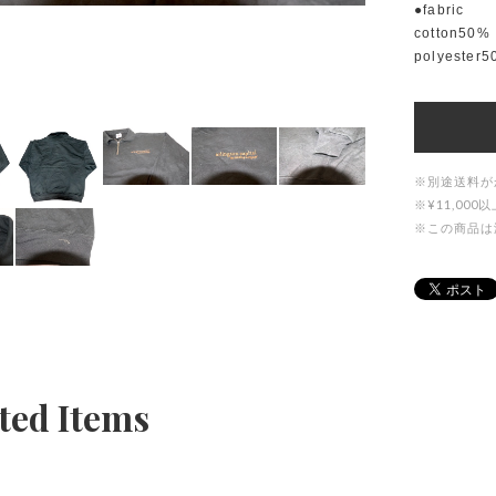
●fabric
cotton50%
polyester
※別途送料が
※¥11,0
※この商品は
ted Items