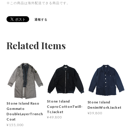
※この商品は海外配送できる商品です。
通報する
Related Items
Stone Island
Stone Island
Stone Island Raso
CuproCottonTwill-
DenimWorkJacket
Gommato
TcJacket
¥39,800
DoubleLayerTrench
¥49,800
Coat
¥155,000