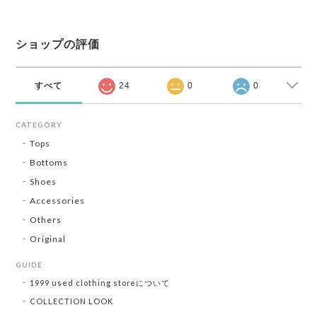
ショップの評価
すべて
24
0
0
CATEGORY
Tops
Bottoms
Shoes
Accessories
Others
Original
GUIDE
1999 used clothing storeについて
COLLECTION LOOK