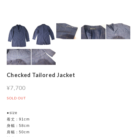
Checked Tailored Jacket
¥7,700
SOLD OUT
●size
着丈：91cm
身幅：58cm
肩幅：50cm