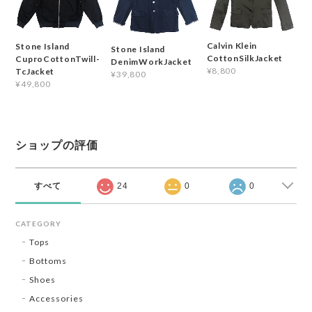
Calvin Klein
Stone Island
Stone Island
CottonSilkJacket
CuproCottonTwill-
DenimWorkJacket
¥8,800
TcJacket
¥39,800
¥49,800
ショップの評価
すべて
24
0
0
CATEGORY
Tops
Bottoms
Shoes
Accessories