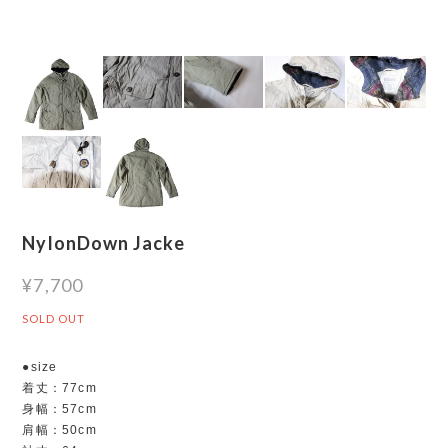
NylonDown Jacke
¥7,700
SOLD OUT
●size
着丈：77cm
身幅：57cm
肩幅：50cm