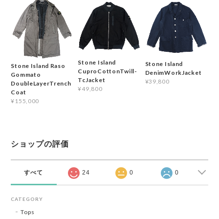
Stone Island
Stone Island
Stone Island Raso
CuproCottonTwill-
DenimWorkJacket
Gommato
TcJacket
¥39,800
DoubleLayerTrench
¥49,800
Coat
¥155,000
ショップの評価
すべて
24
0
0
CATEGORY
Tops