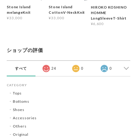
Stone Island
Stone Island
HIROKO KOSHINO
melangeKnit
CottonV-NeckKnit
HOMME
¥33,000
¥33,000
LongSleeveT-Shirt
¥6,600
ショップの評価
すべて
24
0
0
CATEGORY
Tops
Bottoms
Shoes
Accessories
Others
Original