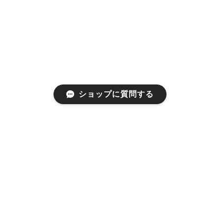
ショップに質問する
プライバシーポリシー
特定商取引法に基づく表記
会員規約
©1999 used clothing store