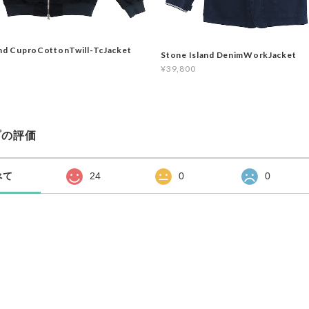
and CuproCottonTwill-TcJacket
Stone Island DenimWorkJacket
¥39,800
プの評価
べて
24
0
0