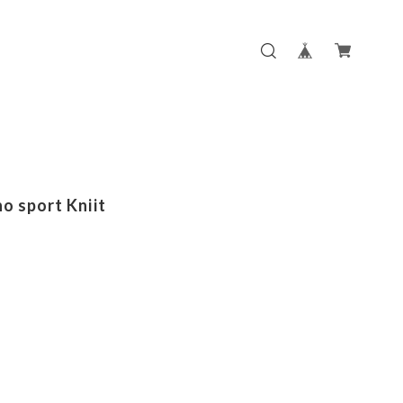
o sport Kniit
m
m
m
m