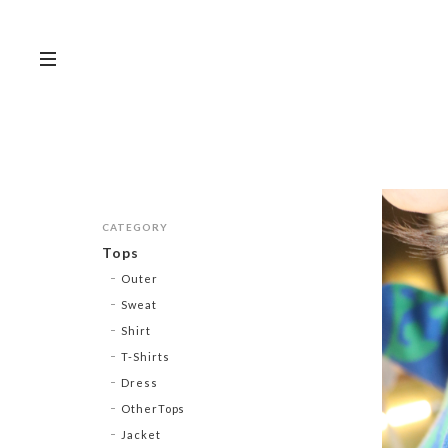
CATEGORY
Tops
Outer
Sweat
Shirt
T-Shirts
Dress
OtherTops
Jacket