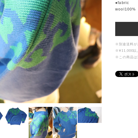
●fabric
wool100%
※別途送料が
※¥11,0
※この商品は