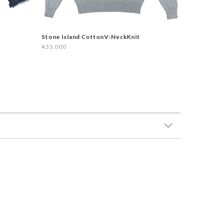
Stone Island CottonV-NeckKnit
¥33,000