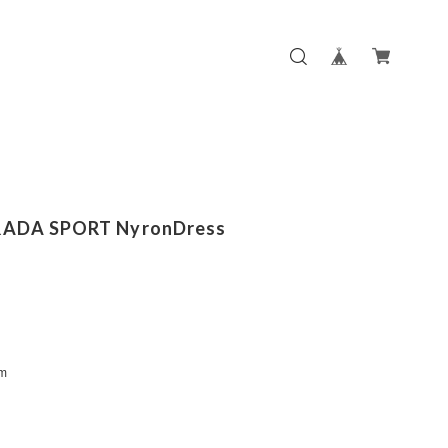
RADA SPORT NyronDress
m
m
m