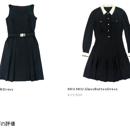
MIU MIU GlassButtonDress
ltDress
¥19,800
プの評価