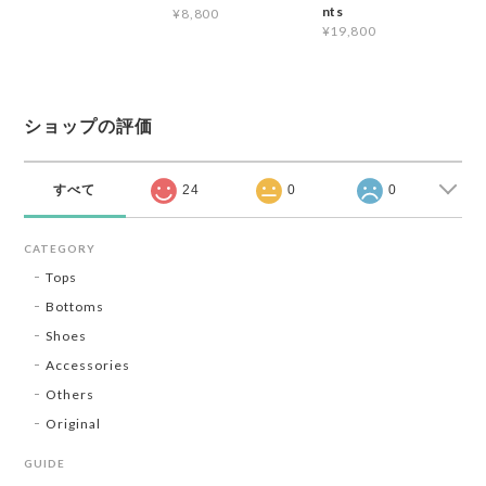
nts
¥8,800
¥19,800
ショップの評価
すべて
24
0
0
CATEGORY
Tops
Bottoms
Shoes
Accessories
Others
Original
GUIDE