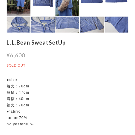
L.L.Bean SweatSetUp
¥6,600
SOLD OUT
●size
着丈：70cm
身幅：47cm
肩幅：40cm
袖丈：70cm
●fabric
cotton70%
polyester30%