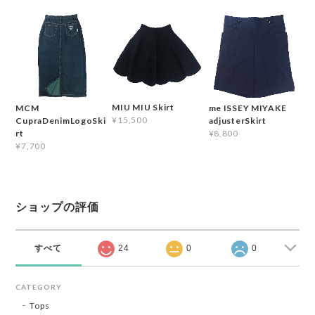
MIU MIU Skirt
MCM
me ISSEY MIYAKE
¥15,500
CupraDenimLogoSki
adjusterSkirt
rt
¥8,800
¥7,700
ショップの評価
すべて
24
0
0
CATEGORY
Tops