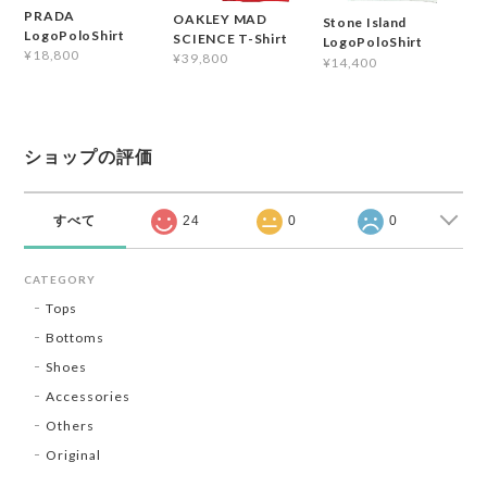
PRADA
OAKLEY MAD
Stone Island
LogoPoloShirt
SCIENCE T-Shirt
LogoPoloShirt
¥18,800
¥39,800
¥14,400
ショップの評価
すべて
24
0
0
CATEGORY
Tops
Bottoms
Shoes
Accessories
Others
Original