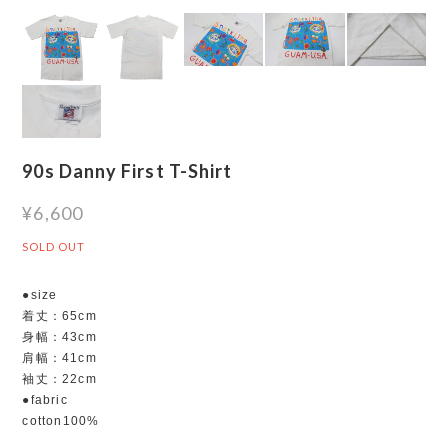
90s Danny First T-Shirt
¥6,600
SOLD OUT
●size
着丈：65cm
身幅：43cm
肩幅：41cm
袖丈：22cm
●fabric
cotton100%