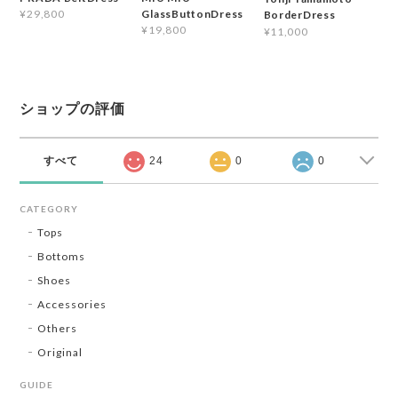
GlassButtonDress
¥29,800
BorderDress
¥19,800
¥11,000
ショップの評価
すべて
24
0
0
CATEGORY
Tops
Bottoms
Shoes
Accessories
Others
Original
GUIDE