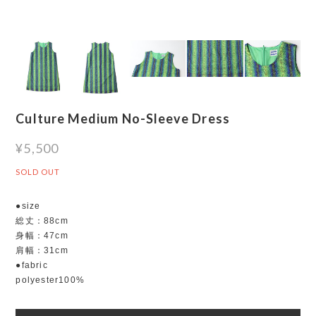
Culture Medium No-Sleeve Dress
¥5,500
SOLD OUT
●size
総丈：88cm
身幅：47cm
肩幅：31cm
●fabric
polyester100%