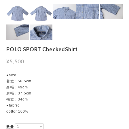
POLO SPORT CheckedShirt
¥5,500
●size
着丈：56.5cm
身幅：49cm
肩幅：37.5cm
袖丈：34cm
●fabric
cotton100%
数量