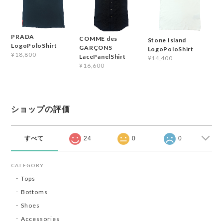
PRADA
COMME des
Stone Island
LogoPoloShirt
GARÇONS
LogoPoloShirt
¥18,800
LacePanelShirt
¥14,400
¥16,600
ショップの評価
すべて
24
0
0
CATEGORY
Tops
Bottoms
Shoes
Accessories