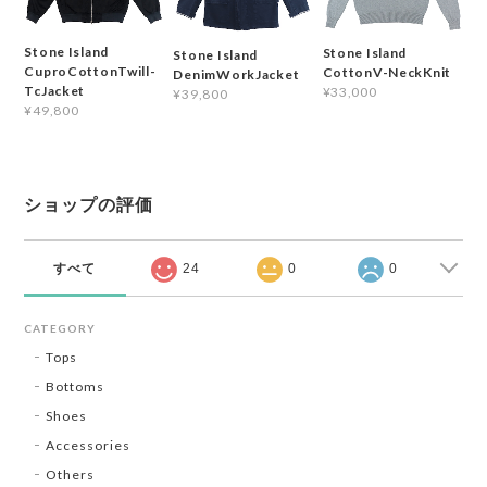
Stone Island
Stone Island
Stone Island
CuproCottonTwill-
CottonV-NeckKnit
DenimWorkJacket
TcJacket
¥33,000
¥39,800
¥49,800
ショップの評価
すべて
24
0
0
CATEGORY
Tops
Bottoms
Shoes
Accessories
Others