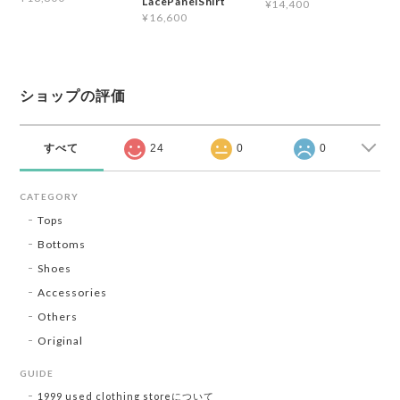
LacePanelShirt
¥14,400
¥16,600
ショップの評価
すべて
24
0
0
CATEGORY
Tops
Bottoms
Shoes
Accessories
Others
Original
GUIDE
1999 used clothing storeについて