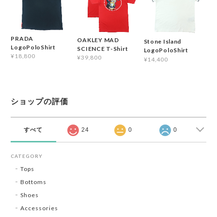
PRADA
OAKLEY MAD
Stone Island
LogoPoloShirt
SCIENCE T-Shirt
LogoPoloShirt
¥18,800
¥39,800
¥14,400
ショップの評価
すべて
24
0
0
CATEGORY
Tops
Bottoms
Shoes
Accessories