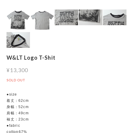
W&LT Logo T-Shit
¥13,300
SOLD OUT
●size
着丈：62cm
身幅：52cm
肩幅：49cm
袖丈：23cm
●fabric
cotton67%