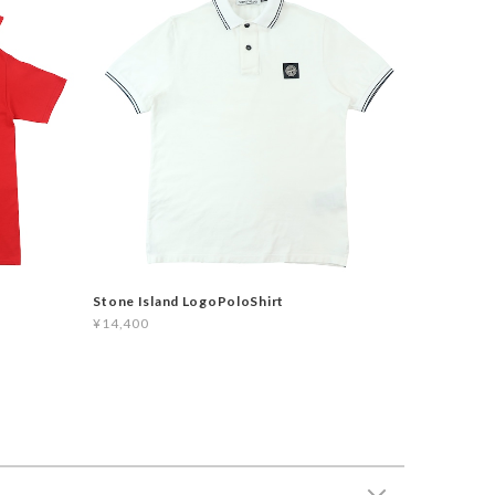
Stone Island LogoPoloShirt
¥14,400