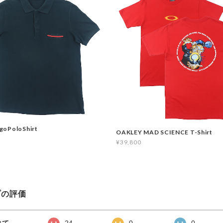
goPoloShirt
OAKLEY MAD SCIENCE T-Shirt
¥39,800
プの評価