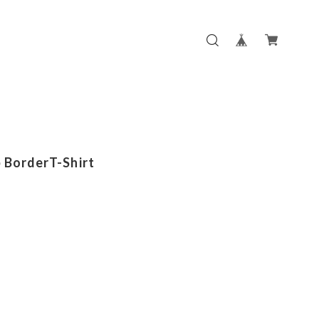
b BorderT-Shirt
m
m
m
m