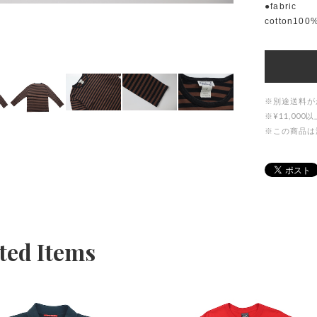
●fabric
cotton100
※別途送料が
※¥11,0
※この商品は
ted Items