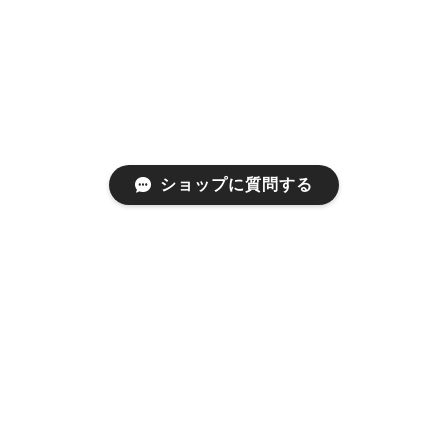
ショップに質問する
プライバシーポリシー
特定商取引法に基づく表記
会員規約
©1999 used clothing store