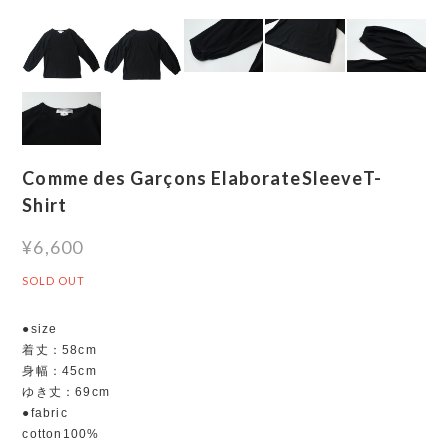
Comme des Garçons ElaborateSleeveT-
Shirt
¥6,600
SOLD OUT
●size
着丈：58cm
身幅：45cm
ゆき丈：69cm
●fabric
cotton100%