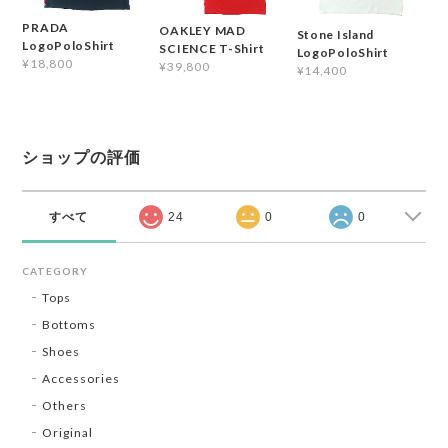
PRADA
OAKLEY MAD
Stone Island
LogoPoloShirt
SCIENCE T-Shirt
LogoPoloShirt
¥18,800
¥39,800
¥14,400
ショップの評価
すべて
24
0
0
CATEGORY
Tops
Bottoms
Shoes
Accessories
Others
Original