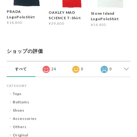
PRADA
OAKLEY MAD
Stone Island
LogoPoloShirt
SCIENCE T-Shirt
LogoPoloShirt
¥18,800
¥39,800
¥14,400
ショップの評価
すべて
24
0
0
CATEGORY
Tops
Bottoms
Shoes
Accessories
Others
Original