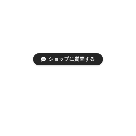
ショップに質問する
プライバシーポリシー
特定商取引法に基づく表記
会員規約
©1999 used clothing store