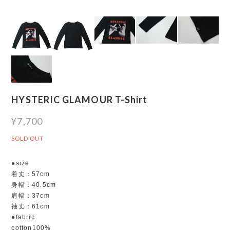
HYSTERIC GLAMOUR T-Shirt
¥7,700
SOLD OUT
●size
着丈：57cm
身幅：40.5cm
肩幅：37cm
袖丈：61cm
●fabric
cotton100%