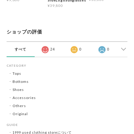
SideLogoSunglasses
¥39,800
ショップの評価
すべて
24
0
0
CATEGORY
Tops
Bottoms
Shoes
Accessories
Others
Original
GUIDE
1999 used clothing storeについて