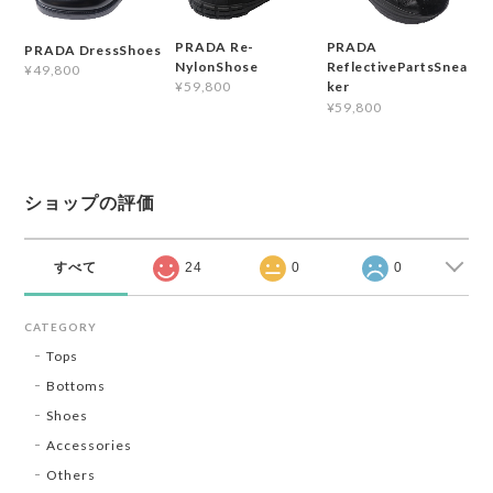
PRADA Re-
PRADA
PRADA DressShoes
NylonShose
ReflectivePartsSnea
¥49,800
¥59,800
ker
¥59,800
ショップの評価
すべて
24
0
0
CATEGORY
Tops
Bottoms
Shoes
Accessories
Others