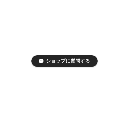
ショップに質問する
プライバシーポリシー
特定商取引法に基づく表記
会員規約
©1999 used clothing store