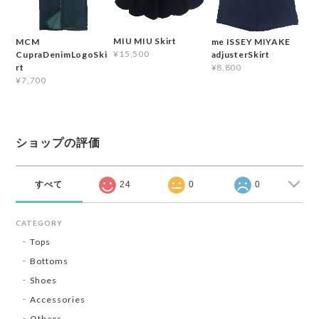
MIU MIU Skirt
MCM
me ISSEY MIYAKE
¥15,500
CupraDenimLogoSki
adjusterSkirt
rt
¥8,800
¥7,700
ショップの評価
すべて
24
0
0
CATEGORY
Tops
Bottoms
Shoes
Accessories
Others