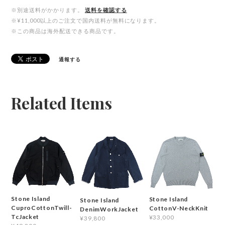
※別途送料がかかります。
送料を確認する
※¥11,000以上のご注文で国内送料が無料になります。
※この商品は海外配送できる商品です。
通報する
Related Items
Stone Island
Stone Island
Stone Island
CuproCottonTwill-
CottonV-NeckKnit
DenimWorkJacket
TcJacket
¥33,000
¥39,800