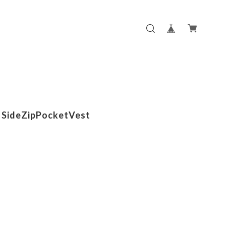
 SideZipPocketVest
m
m
m