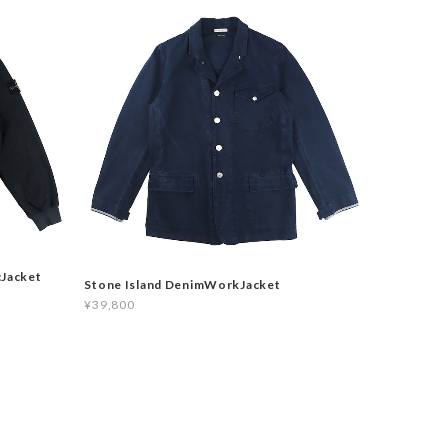
cJacket
Stone Island DenimWorkJacket
¥39,800