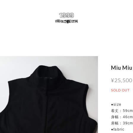
Miu Miu
¥25,500
SOLD OUT
●size
着丈：59c
身幅：46c
肩幅：39c
●fabric