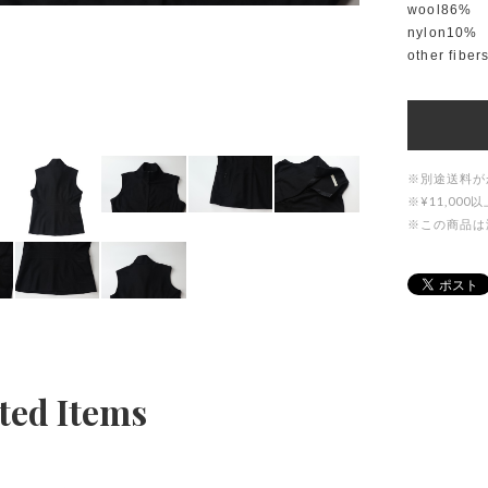
wool86%
nylon10%
other fibe
※別途送料が
※¥11,0
※この商品は
ted Items