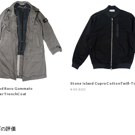
Stone Island CuproCottonTwill-T
and Raso Gommato
¥49,800
yerTrenchCoat
プの評価