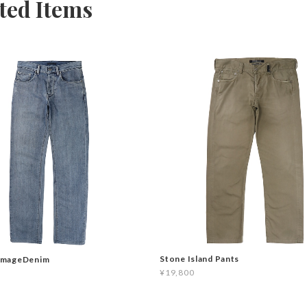
ted Items
Stone Island Pants
mageDenim
¥19,800