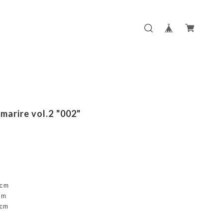
marire vol.2 "002"
cm
cm
cm