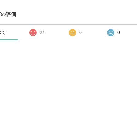
プの評価
べて
24
0
0