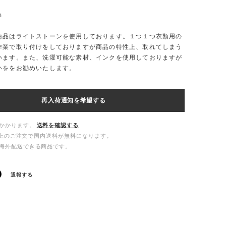
m
商品はライトストーンを使用しております。１つ１つ衣類用の
作業で取り付けをしておりますが商品の特性上、取れてしまう
います。また、洗濯可能な素材、インクを使用しておりますが
いををお勧めいたします。
再入荷通知を希望する
かかります。
送料を確認する
00以上のご注文で国内送料が無料になります。
海外配送できる商品です。
通報する