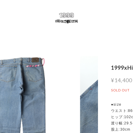
1999xHi
¥14,400
SOLD OUT
●size
ウエスト:86
ヒップ:102
渡り幅:29.5
股上:30cm