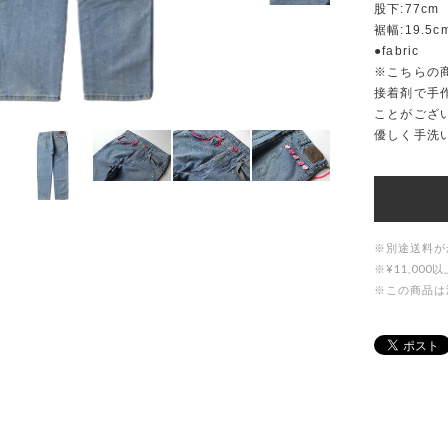
股下:77cm
裾幅:19.5c
●fabric
※こちらの
接着剤で手
ことがござ
優しく手洗
※別途送料が
※¥11,0
※この商品は