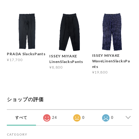
PRADA SlacksPants
ISSEY MIYAKE
ISSEY MIYAKE
¥17,700
WaveLinenSlacksPa
LinenSlacksPants
nts
¥8,800
¥19,800
ショップの評価
すべて
24
0
0
CATEGORY