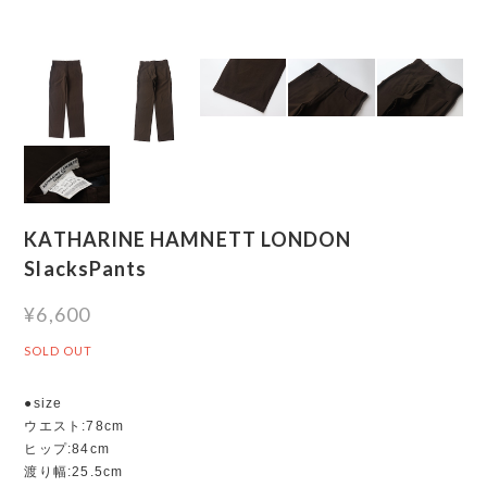
KATHARINE HAMNETT LONDON
SlacksPants
¥6,600
SOLD OUT
●size
ウエスト:78cm
ヒップ:84cm
渡り幅:25.5cm