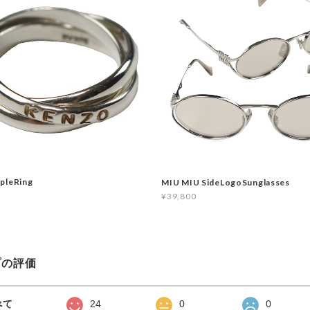
pleRing
MIU MIU SideLogoSunglasses
¥39,800
プの評価
べて
24
0
0