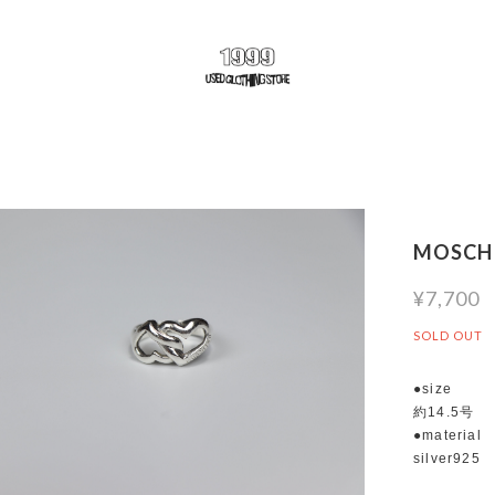
MOSCHI
¥7,700
SOLD OUT
●size
約14.5号
●material
silver925