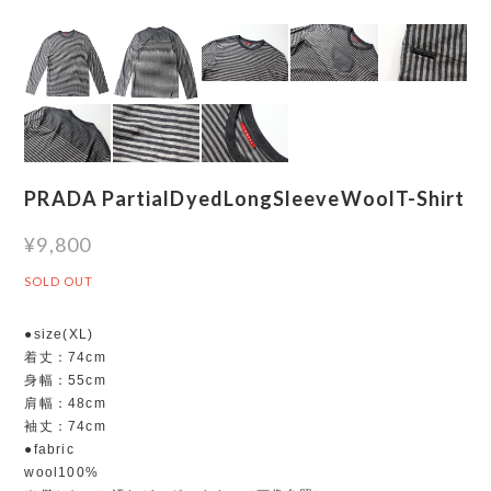
PRADA PartialDyedLongSleeveWoolT-Shirt
¥9,800
SOLD OUT
●size(XL)
着丈：74cm
身幅：55cm
肩幅：48cm
袖丈：74cm
●fabric
wool100%