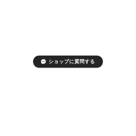
ショップに質問する
プライバシーポリシー
特定商取引法に基づく表記
会員規約
©1999 used clothing store