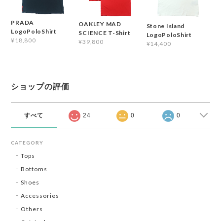
PRADA
OAKLEY MAD
Stone Island
LogoPoloShirt
SCIENCE T-Shirt
LogoPoloShirt
¥18,800
¥39,800
¥14,400
ショップの評価
すべて
24
0
0
CATEGORY
Tops
Bottoms
Shoes
Accessories
Others