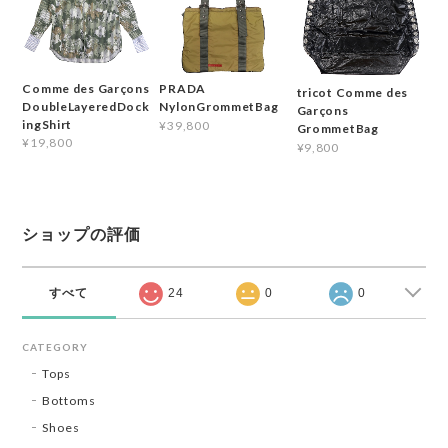
Comme des Garçons
PRADA
tricot Comme des
DoubleLayeredDock
NylonGrommetBag
Garçons
ingShirt
¥39,800
GrommetBag
¥19,800
¥9,800
ショップの評価
すべて
24
0
0
CATEGORY
Tops
Bottoms
Shoes