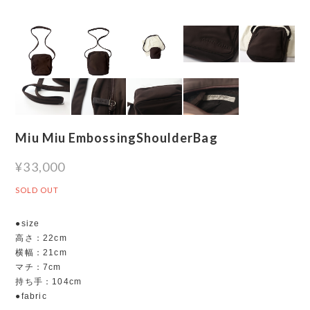
Miu Miu EmbossingShoulderBag
¥33,000
SOLD OUT
●size
高さ：22cm
横幅：21cm
マチ：7cm
持ち手：104cm
●fabric