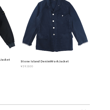
cJacket
Stone Island DenimWorkJacket
¥39,800