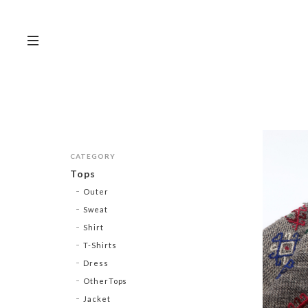
CATEGORY
Tops
Outer
Sweat
Shirt
T-Shirts
Dress
OtherTops
Jacket