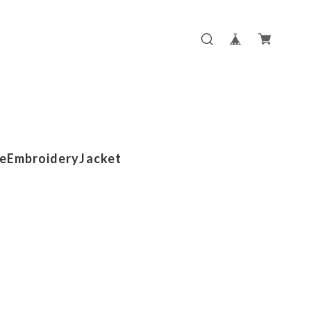
eEmbroideryJacket
m
m
m
m