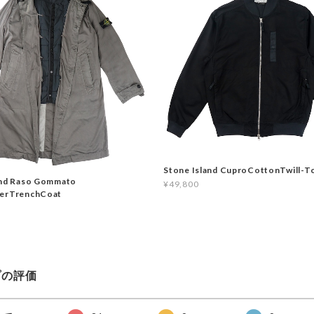
Stone Island CuproCottonTwill-T
and Raso Gommato
¥49,800
yerTrenchCoat
プの評価