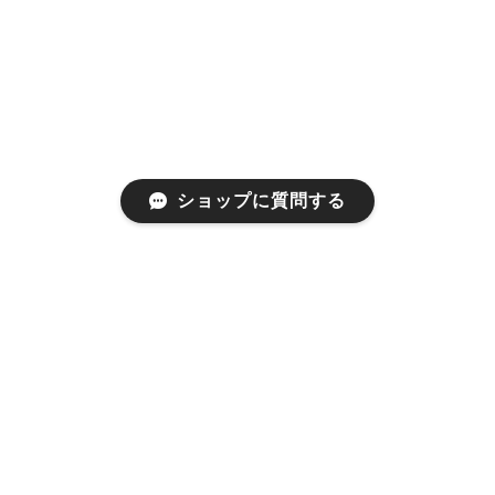
ショップに質問する
プライバシーポリシー
特定商取引法に基づく表記
会員規約
©1999 used clothing store