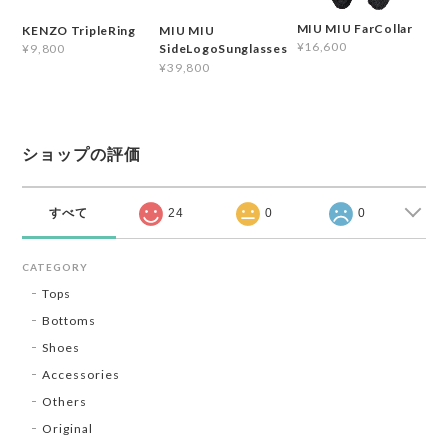
MIU MIU FarCollar
KENZO TripleRing
MIU MIU
¥16,600
¥9,800
SideLogoSunglasses
¥39,800
ショップの評価
すべて
24
0
0
CATEGORY
Tops
Bottoms
Shoes
Accessories
Others
Original