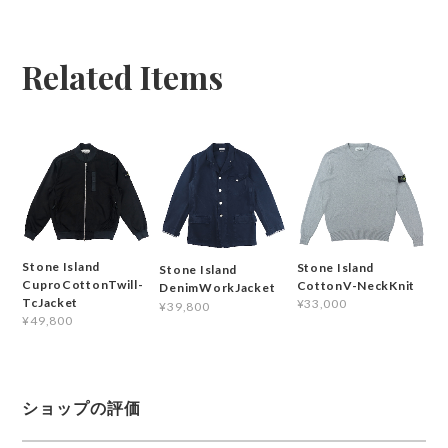
Related Items
Stone Island
Stone Island
Stone Island
CuproCottonTwill-
CottonV-NeckKnit
DenimWorkJacket
TcJacket
¥33,000
¥39,800
¥49,800
ショップの評価