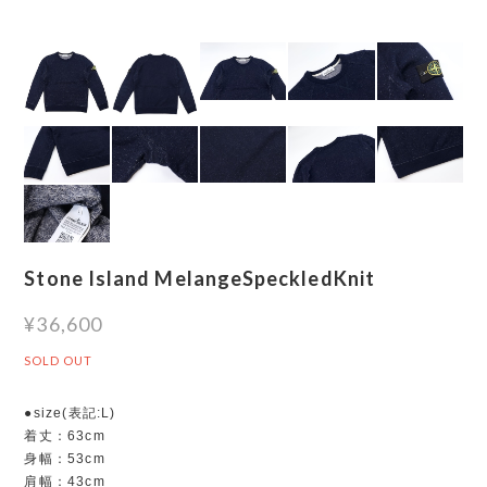
Stone Island MelangeSpeckledKnit
¥36,600
SOLD OUT
●size(表記:L)
着丈：63cm
身幅：53cm
肩幅：43cm