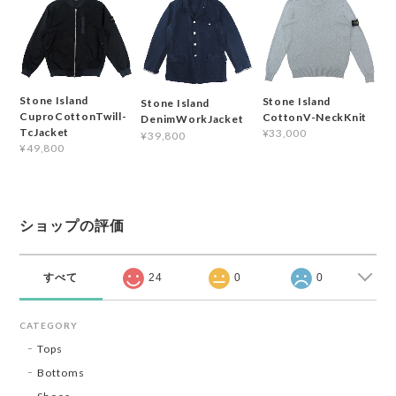
Stone Island
Stone Island
Stone Island
CuproCottonTwill-
CottonV-NeckKnit
DenimWorkJacket
TcJacket
¥33,000
¥39,800
¥49,800
ショップの評価
すべて
24
0
0
CATEGORY
Tops
Bottoms