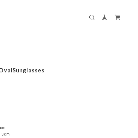
OvalSunglasses
m
cm
3cm