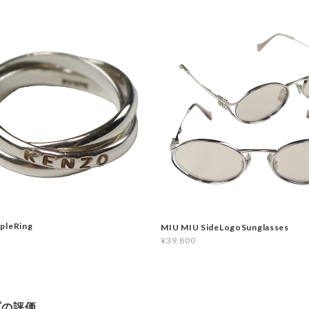
pleRing
MIU MIU SideLogoSunglasses
¥39,800
プの評価