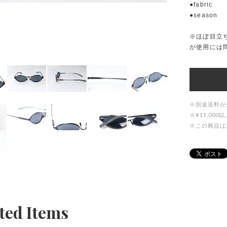
●fabric
●season
※ほぼ目立
が使用には
※別途送料が
※¥11,0
※この商品は
ted Items