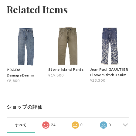
Related Items
Jean Paul GAULTIER
Stone Island Pants
PRADA
FlowerStitchDenim
DamageDenim
¥19,800
¥23,300
¥8,800
ショップの評価
すべて
24
0
0