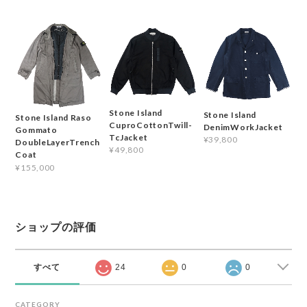
Stone Island
Stone Island
Stone Island Raso
CuproCottonTwill-
DenimWorkJacket
Gommato
TcJacket
¥39,800
DoubleLayerTrench
¥49,800
Coat
¥155,000
ショップの評価
すべて
24
0
0
CATEGORY