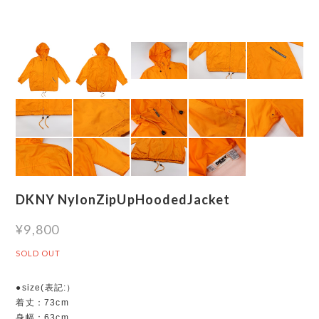
DKNY NylonZipUpHoodedJacket
¥9,800
SOLD OUT
●size(表記:）
着丈：73cm
身幅：63cm