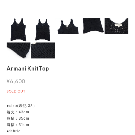
Armani KnitTop
¥6,600
SOLD OUT
●size(表記:38）
着丈：43cm
身幅：35cm
肩幅：31cm
●fabric