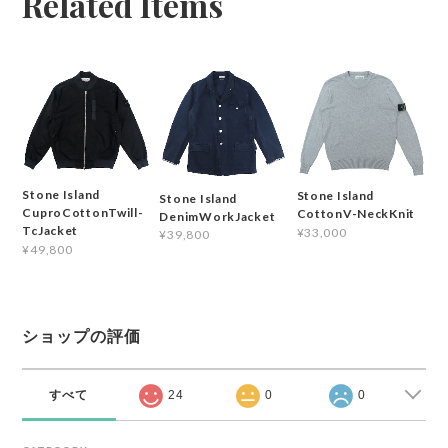
Related Items
Stone Island
Stone Island
Stone Island
CuproCottonTwill-
CottonV-NeckKnit
DenimWorkJacket
TcJacket
¥33,000
¥39,800
¥49,800
ショップの評価
すべて
24
0
0